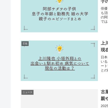
子
俳優
も活
の阿
では
上
芸能
現
日本
いる
ート
との
古
ニュース
親
20