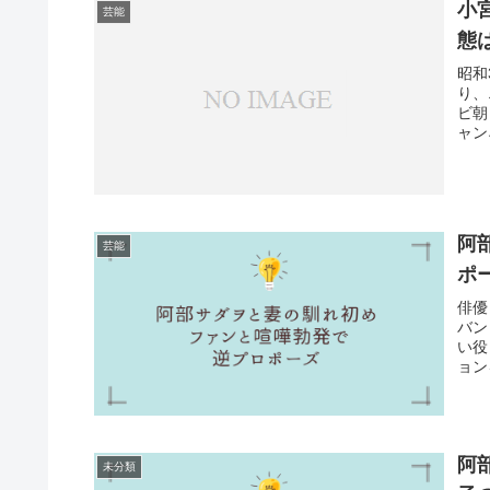
小
芸能
態
昭和
り、
ビ朝
ャン
阿
芸能
ポ
俳優
バン
い役
ョン
阿
未分類