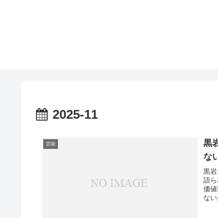
2025-11
黒岩
芸能
な
黒岩
語ら
価値
ない