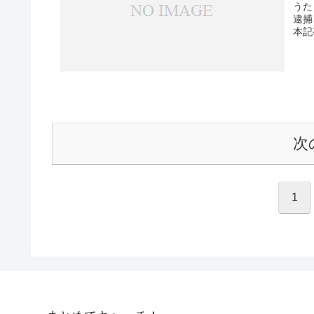
うた
逮捕
本記
次
1