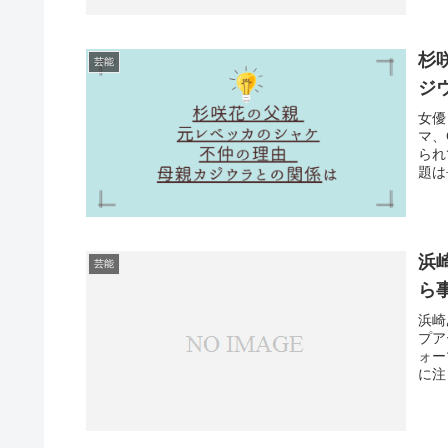
杉
芸能
ジ
女優
マ、
られ
題は
浜崎
芸能
ら
浜崎
プア
ォー
に注