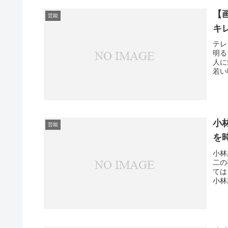
【
芸能
キ
テレ
明る
人に
若い
小
芸能
を
小林
二の
ては
小林