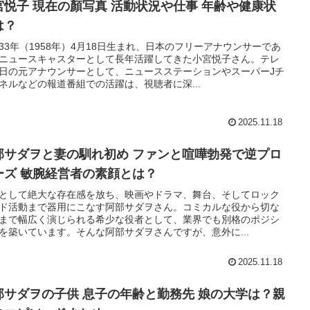
宮悦子 現在の顏写真 活動状況や仕事 年齢や健康状
は？
33年（1958年）4月18日生まれ、日本のフリーアナウンサーであ
ニュースキャスターとして長年活躍してきた小宮悦子さん。テレ
日の元アナウンサーとして、ニュースステーションやスーパーJチ
ネルなどの報道番組での活躍は、視聴者に深...
2025.11.18
部サダヲと妻の馴れ初め ファンと喧嘩勃発で逆プロ
ーズ 敏腕経営者の素顔とは？
として絶大な存在感を放ち、映画やドラマ、舞台、そしてロック
ド活動まで器用にこなす阿部サダヲさん。コミカルな役から切な
まで幅広く演じられる希少な役者として、業界でも別格のポジシ
を築いています。そんな阿部サダヲさんですが、意外に...
2025.11.18
部サダヲの子供 息子の年齢と勤務先 娘の大学は？親