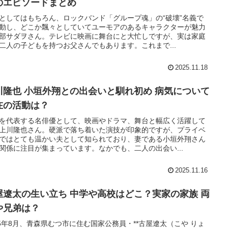
のエピソードまとめ
としてはもちろん、ロックバンド「グループ魂」の“破壊”名義で
動し、どこか飄々としていてユーモアのあるキャラクターが魅力
部サダヲさん。テレビに映画に舞台にと大忙しですが、実は家庭
二人の子どもを持つお父さんでもあります。これまで...
2025.11.18
川隆也 小垣外翔との出会いと馴れ初め 病気について
在の活動は？
を代表する名俳優として、映画やドラマ、舞台と幅広く活躍して
上川隆也さん。硬派で落ち着いた演技が印象的ですが、プライベ
ではとても温かい夫として知られており、妻である小垣外翔さん
関係に注目が集まっています。なかでも、二人の出会い...
2025.11.16
屋遼太の生い立ち 中学や高校はどこ？実家の家族 両
や兄弟は？
25年8月、青森県むつ市に住む国家公務員・**古屋遼太（こや りょ