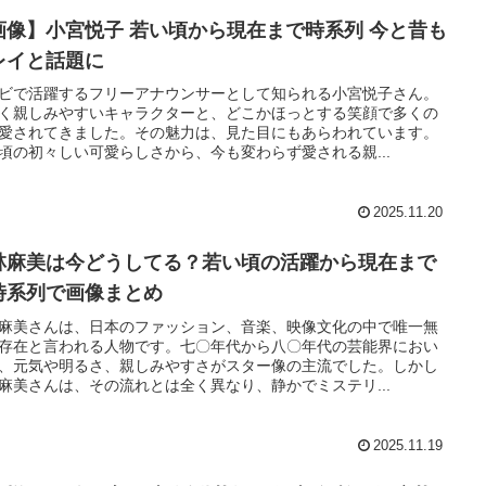
画像】小宮悦子 若い頃から現在まで時系列 今と昔も
レイと話題に
ビで活躍するフリーアナウンサーとして知られる小宮悦子さん。
く親しみやすいキャラクターと、どこかほっとする笑顔で多くの
愛されてきました。その魅力は、見た目にもあらわれています。
頃の初々しい可愛らしさから、今も変わらず愛される親...
2025.11.20
林麻美は今どうしてる？若い頃の活躍から現在まで
時系列で画像まとめ
麻美さんは、日本のファッション、音楽、映像文化の中で唯一無
存在と言われる人物です。七〇年代から八〇年代の芸能界におい
、元気や明るさ、親しみやすさがスター像の主流でした。しかし
麻美さんは、その流れとは全く異なり、静かでミステリ...
2025.11.19