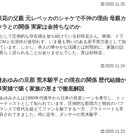
2025.11.25
咲花の父親 元レベッカのシャケで不仲の理由 母親カ
ウラとの関係 実家は金持ちなのか
として圧倒的な存在感を放ち続けている杉咲花さん。映画、ドラ
CMと出演作が途切れず、いま最も勢いのある若手実力派として知
ています。しかし、本人の華やかな活躍とは対照的に、家族の話
長らく語られることがありませんでした。実は杉咲花...
2025.11.24
あゆみの旦那 荒木駿平との現在の関係 歴代結婚か
事実婚で築く家族の形まで徹底解説
あゆみさんは1990年代後半から日本の音楽シーンを牽引し、トッ
ーティストとして知られています。圧倒的な歌唱力と独自のパフ
マンスで世代を超えてファンを魅了する一方、プライベートも常
目されてきました。特に近年、ダンサーの荒木駿平...
2025.11.23